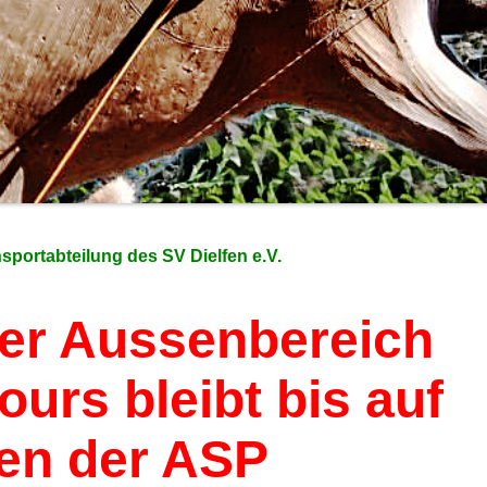
portabteilung des SV Dielfen e.V.
Der Aussenbereich
urs bleibt bis auf
en der ASP