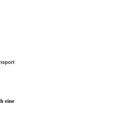
nsport
h eine
!