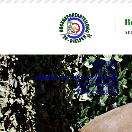
B
Abt
STARTSEITE
ÜBER UNS
TERMINE UND VERANSTALTUNGEN
BOGENPARCOURS
DER WEG ZU UNS